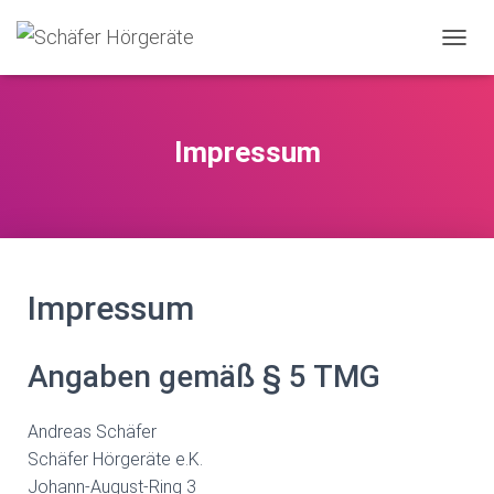
N
A
V
I
G
Impressum
A
T
I
O
N
U
M
Impressum
S
C
H
Angaben gemäß § 5 TMG
A
L
T
Andreas Schäfer
E
N
Schäfer Hörgeräte e.K.
Johann-August-Ring 3